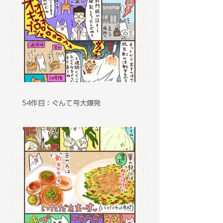
54作目：ぐんて号大爆発