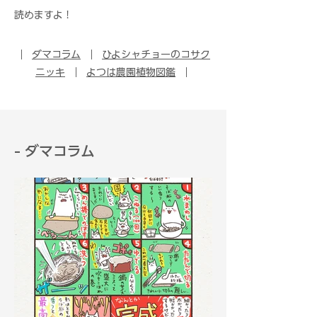
読めますよ！
｜
ダマコラム
｜
ひよシャチョーのコサク
ニッキ
｜
よつは農園植物図鑑
｜
- ダマコラム